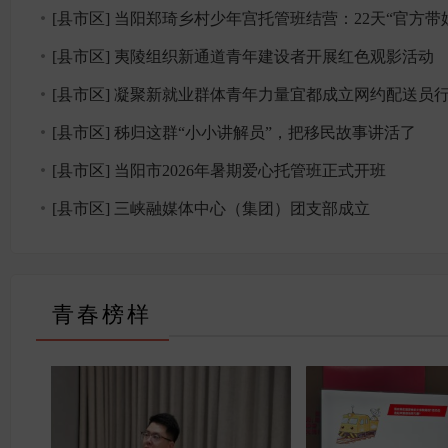
[县市区] 当阳郑琦乡村少年宫托管班结营：22天“官方带娃” 让思政教
[县市区] 夷陵组织新通道青年建设者开展红色观影活动
[县市区] 凝聚新就业群体青年力量宜都成立网约配送员行业联
[县市区] 秭归这群“小小讲解员”，把移民故事讲活了
[县市区] 当阳市2026年暑期爱心托管班正式开班
[县市区] 三峡融媒体中心（集团）团支部成立
青春榜样