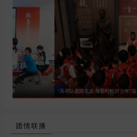
[6月14日] “潮涌三峡 才聚宜昌”——
无惧高温“烤”验 80余名青年志愿者倾力
团情联播