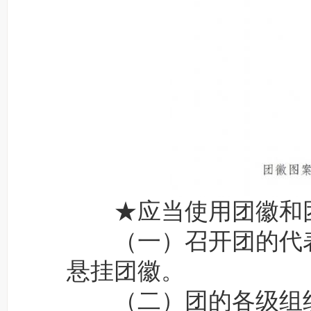
★应当使用团徽和团
（一）召开团的代表
悬挂团徽。
（二）团的各级组织